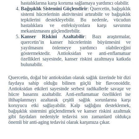
hastalıklarına karşı koruma sağlamaya yardımcı olabilir.
Bağışıklık Sistemini Güçlendirir
: Quercetin, bağışıklık
sistemi hücrelerinin aktivitesini artırabilir ve bağışıklık
tepkilerini destekleyebilir. Bu nedenle, vücudun
hastalıklara ve enfeksiyonlara karşı savunma
mekanizmasını güçlendirebilir.
Kanser Riskini Azaltabilir
: Bazı araştırmalar,
quercetin’in kanser hücrelerinin büyümesini ve
yayılmasını önlemeye yardımcı olabileceğini
göstermektedir. Antioksidan ve anti-enflamatuar
özellikleri sayesinde, kanser riskini azaltmaya katkıda
bulunabilir.
Quercetin, doğal bir antioksidan olarak sağlık üzerinde bir dizi
faydaya sahip olduğu bilinen güçlü bir flavonoiddir.
Antioksidan etkileri sayesinde serbest radikallerle savaşır ve
hücre hasarını azaltabilir. Anti-enflamatuar özellikleri ise
iltihaplanmayı azaltarak çeşitli sağlık sorunlarına karşı
koruyucu etki sağlayabilir. Kalp sağlığını desteklemek,
bağışıklık sistemini güçlendirmek ve kanser riskini azaltmak
gibi faydaları nedeniyle tedavisi son zamanlard oldukça
önemli bir anti-aging tedavisi olarak karşımıza çıkar.