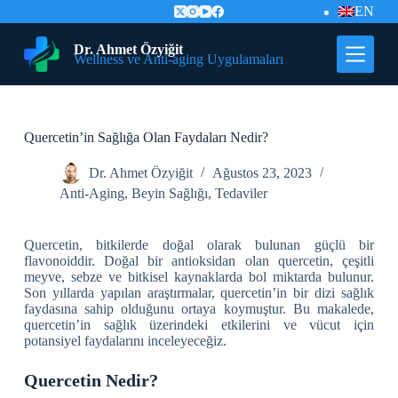
EN
İ
ç
e
Dr. Ahmet Özyiğit
Wellness ve Anti-aging Uygulamaları
r
i
ğ
e
G
Quercetin’in Sağlığa Olan Faydaları Nedir?
e
ç
Dr. Ahmet Özyiğit
Ağustos 23, 2023
Anti-Aging
,
Beyin Sağlığı
,
Tedaviler
Quercetin, bitkilerde doğal olarak bulunan güçlü bir
flavonoiddir. Doğal bir antioksidan olan quercetin, çeşitli
meyve, sebze ve bitkisel kaynaklarda bol miktarda bulunur.
Son yıllarda yapılan araştırmalar, quercetin’in bir dizi sağlık
faydasına sahip olduğunu ortaya koymuştur. Bu makalede,
quercetin’in sağlık üzerindeki etkilerini ve vücut için
potansiyel faydalarını inceleyeceğiz.
Quercetin Nedir?