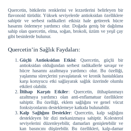
Quercetin, bitkilerin renklerini ve lezzetlerini belirleyen bir
flavonoid türüdür. Yüksek seviyelerde antioksidan özelliklere
sahiptir ve serbest radikalleri etkisiz hale getirerek hücre
hasarını önlemeye yardımcı olur. Doğada geniş bir dağılıma
sahip olan quercetin, elma, soğan, brokoli, üzüm ve yeşil çay
gibi besinlerde bulunur.
Quercetin’in Sağlık Faydaları:
Güçlü Antioksidan Etkisi
: Quercetin, güçlü bir
antioksidan olduğundan serbest radikallerle savaşır ve
hücre hasarını azaltmaya yardımcı olur. Bu özelliği,
yaşlanma süreçlerini yavaşlatarak ve kronik hastalıklara
karşı koruyucu etki sağlayarak sağlık üzerinde olumlu
etkileri olabilir.
İltihap Karşıtı Etkiler
: Quercetin, iltihaplanmayı
azaltmaya yardımcı olan anti-enflamatuar özelliklere
sahiptir. Bu özelliği, eklem sağlığını ve genel vücut
fonksiyonlarını desteklemeye katkıda bulunabilir.
Kalp Sağlığını Destekler
: Quercetin, kalp sağlığını
destekleyen bir dizi mekanizmaya sahiptir. Kolesterol
seviyelerini düzenleyebilir, damarları genişletebilir ve
kan basıncını düşürebilir. Bu özellikleri, kalp-damar