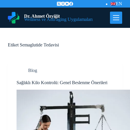
EN
İ
ç
e
Dr. Ahmet Özyiğit
Wellness ve Anti-aging Uygulamaları
r
i
ğ
e
G
Etiket
Semaglutide Tedavisi
e
ç
Blog
Sağlıklı Kilo Kontrolü: Genel Beslenme Önerileri