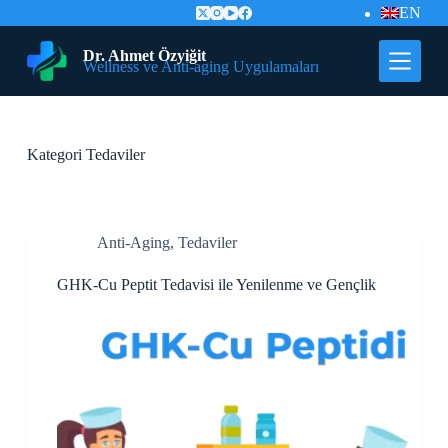
EN
İ
ç
e
Dr. Ahmet Özyiğit
Wellness ve Anti-aging Uygulamaları
r
i
ğ
e
G
Kategori
Tedaviler
e
ç
Anti-Aging
,
Tedaviler
GHK-Cu Peptit Tedavisi ile Yenilenme ve Gençlik