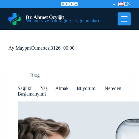
EN
İ
ç
e
Dr. Ahmet Özyiğit
Wellness ve Anti-aging Uygulamaları
r
i
ğ
e
G
Ay
MaypmCumartesi3126+00:00
e
ç
Blog
Sağlıklı Yaş Almak İstiyorum. Nereden
Başlamalıyım?