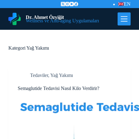
EN
İ
ç
e
Dr. Ahmet Özyiğit
Wellness ve Anti-aging Uygulamaları
r
i
ğ
e
G
Kategori
Yağ Yakımı
e
ç
Tedaviler
,
Yağ Yakımı
Semaglutide Tedavisi Nasıl Kilo Verdirir?